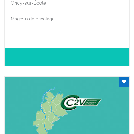
Oncy-sur-École
Magasin de bricolage