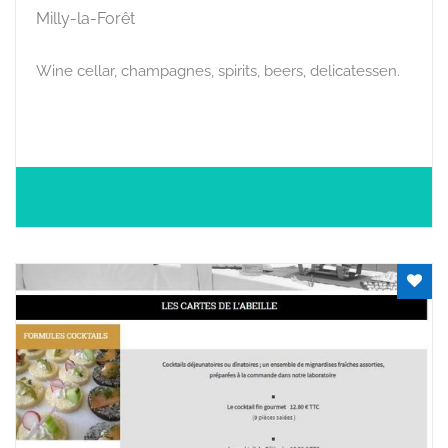
Milly-la-Forêt
Wine cellar, champagnes, spirits, beers, delicatessen.