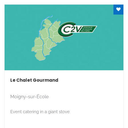
Le Chalet Gourmand
Moigny-sur-École
Event catering in a giant stove