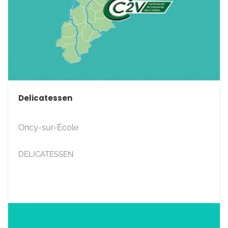
Delicatessen
Oncy-sur-École
DELICATESSEN