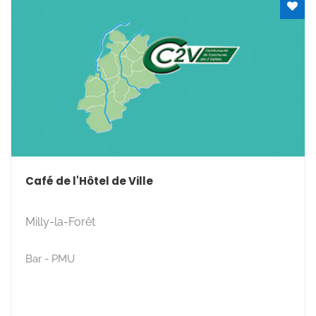
Rechercher
Café de l'Hôtel de Ville
Milly-la-Forêt
Bar - PMU