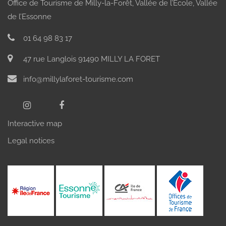
Office de Tourisme de Milly-la-Forêt, Vallée de l’École, Vallée
de l’Essonne
01 64 98 83 17
47 rue Langlois 91490 MILLY LA FORET
info@millylaforet-tourisme.com
Interactive map
Legal notices