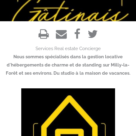
Services
Real estate
Concierge
Nous sommes spécialisés dans la gestion locative
d'hébergements de charme et de standing sur Milly-la-
Forêt et ses environs. Du studio à la maison de vacances.