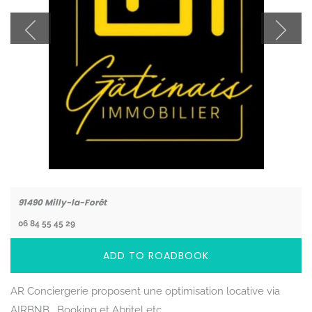
Coordonnées
91490
Milly-la-Forêt
06 84 55 45 29
ADD TO ROADBOOK
AR Conciergerie proposent une optimisation locative via
AIRBNB , Booking et Abritel etc...