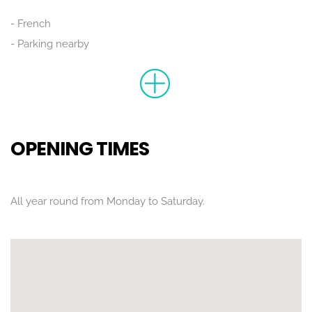
French
Parking nearby
OPENING TIMES
All year round from Monday to Saturday.
POSITION