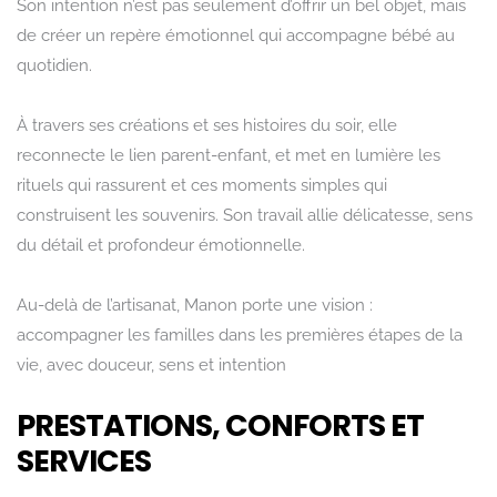
Son intention n’est pas seulement d’offrir un bel objet, mais
de créer un repère émotionnel qui accompagne bébé au
quotidien.
À travers ses créations et ses histoires du soir, elle
reconnecte le lien parent-enfant, et met en lumière les
Rechercher
rituels qui rassurent et ces moments simples qui
construisent les souvenirs. Son travail allie délicatesse, sens
du détail et profondeur émotionnelle.
Au-delà de l’artisanat, Manon porte une vision :
accompagner les familles dans les premières étapes de la
vie, avec douceur, sens et intention
PRESTATIONS, CONFORTS ET
SERVICES