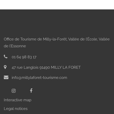
Office de Tourisme de Milly-la-Forêt, Vallée de l’École, Vallée
de l’Essonne
01 64 98 83 17
47 rue Langlois 91490 MILLY LA FORET
info@millylaforet-tourisme.com
Interactive map
Legal notices