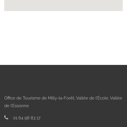
Office de Tourisme de Milly-la-Forêt, Vallée de l’École, Vallée
de l’Essonne
01 64 98 83 17