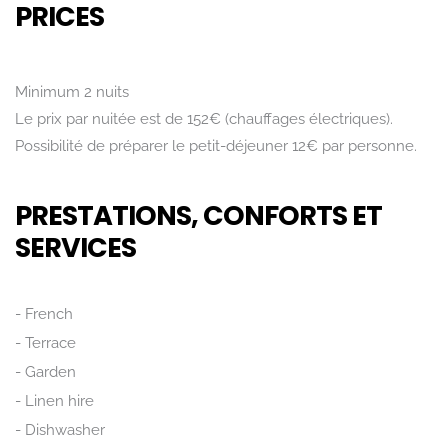
PRICES
Rechercher
Minimum 2 nuits
Le prix par nuitée est de 152€ (chauffages électriques).
Possibilité de préparer le petit-déjeuner 12€ par personne.
PRESTATIONS, CONFORTS ET
SERVICES
French
Terrace
Garden
Linen hire
Dishwasher