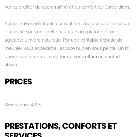
venez profiter du cadre raffiné et du confort du Carpe diem.
Accès indépendant patio privatif. Ce studio vous offre salon
et cuisine sous une belle hauteur sous plafond et une
agréable lumière naturelle. Par une véritable échelle de
meunier vous accédez à l'espace nuit en sous pente. Un lit
queen size à mémoire de forme vous offrira un confort
absolu.
PRICES
Week: from 410 €.
PRESTATIONS, CONFORTS ET
SERVICES
Rechercher