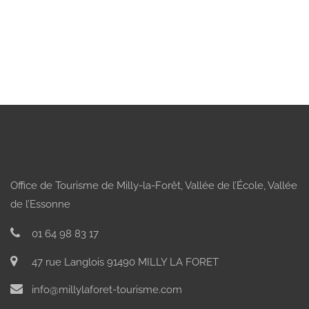
Office de Tourisme de Milly-la-Forêt, Vallée de l’École, Vallée
de l’Essonne
01 64 98 83 17
47 rue Langlois 91490 MILLY LA FORET
info@millylaforet-tourisme.com