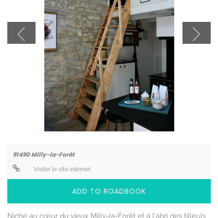
Coordonnées
91490
Milly-la-Forêt
Visiter le site internet
ADD TO ROADBOOK
Niché au cœur du vieux Milly-la-Forêt et à l'abri des tilleuls,