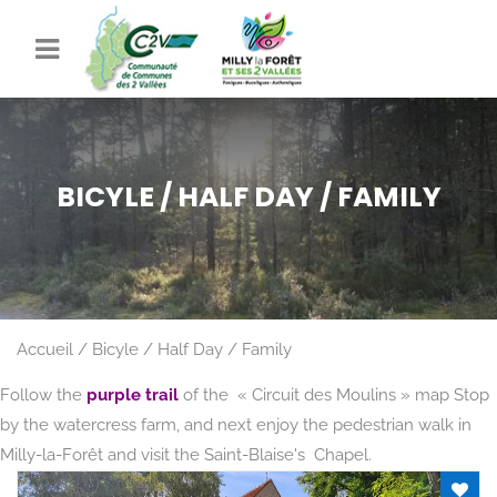
BICYLE / HALF DAY / FAMILY
Accueil
Bicyle / Half Day / Family
Follow the
purple trail
of the « Circuit des Moulins » map
Stop
by the watercress farm, and next enjoy the pedestrian walk in
Milly-la-Forêt and visit the Saint-Blaise's Chapel.