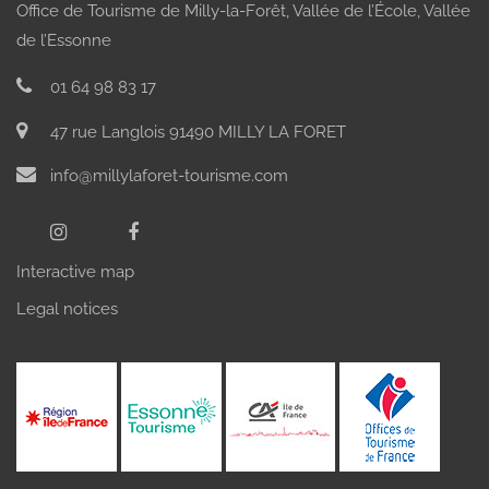
Office de Tourisme de Milly-la-Forêt, Vallée de l’École, Vallée
de l’Essonne
01 64 98 83 17
47 rue Langlois 91490 MILLY LA FORET
info@millylaforet-tourisme.com
Interactive map
Legal notices