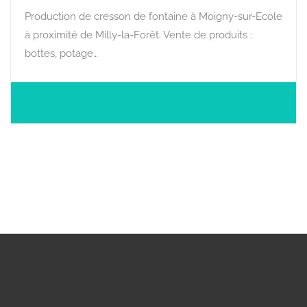
Production de cresson de fontaine à Moigny-sur-Ecole
à proximité de Milly-la-Forêt. Vente de produits :
bottes, potage…