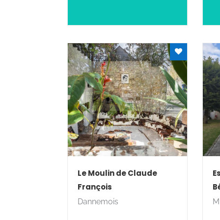
étonnante.
pa
Rechercher
Le Moulin de Claude
E
François
B
Dannemois
Mi