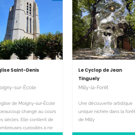
glise Saint-Denis
Le Cyclop de Jean
Tinguely
oigny-sur-École
Milly-la-Forêt
église de Moigny-sur-École
Une découverte artistique
 beaucoup changé au cours
unique nichée dans la forê
s siècles. Elle contient de
de Milly
mbreuses curiosités à ne