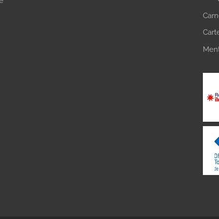
de
Carn
Cart
Ment