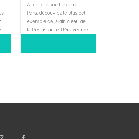
A moins d'une heure de
es
Paris, découvrez le plus bel
n
exemple de jardin d'eau de
e
la Renaissance. Réouverture
2025
e