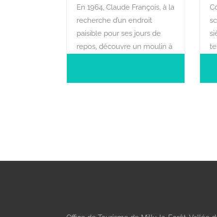
En 1964, Claude François, à la
Co
recherche d’un endroit
sc
paisible pour ses jours de
si
repos, découvre un moulin à
t
eau du XIIème siècle dans le
joli petit village de
Dannemois.