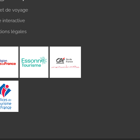
et de voyage
e interactive
ions légales