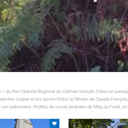
 » du Parc Naturel Régional du Gâtinais français. Faites un pass
, admirez l‘église et les lavoirs Visitez le Moulin de Claude Franç
patrimoine. Profitez du circuit pédestre de Milly-la-Forêt, et v