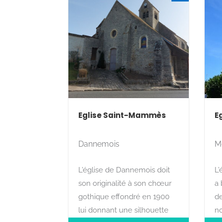
Eglise Saint-Mammès
E
Dannemois
M
L’église de Dannemois doit
L’
son originalité à son chœur
a
gothique effondré en 1900
de
lui donnant une silhouette
no