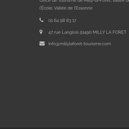
Office de Tourisme de Milly-la-Forêt, Vallée 
l’École, Vallée de l’Essonne
01 64 98 83 17
47 rue Langlois 91490 MILLY LA FORET
info@millylaforet-tourisme.com