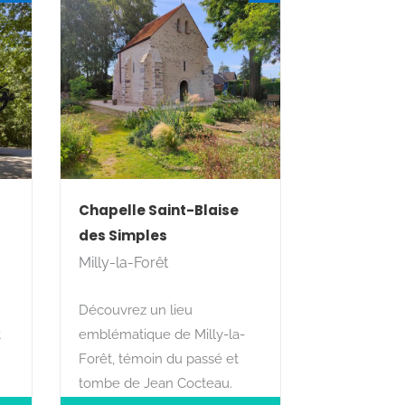
Chapelle Saint-Blaise
des Simples
Milly-la-Forêt
Découvrez un lieu
t
emblématique de Milly-la-
Forêt, témoin du passé et
tombe de Jean Cocteau.