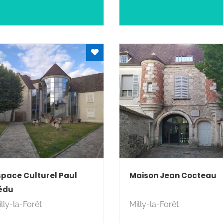
s louper.
space Culturel Paul
Maison Jean Cocteau
édu
lly-la-Forêt
Milly-la-Forêt