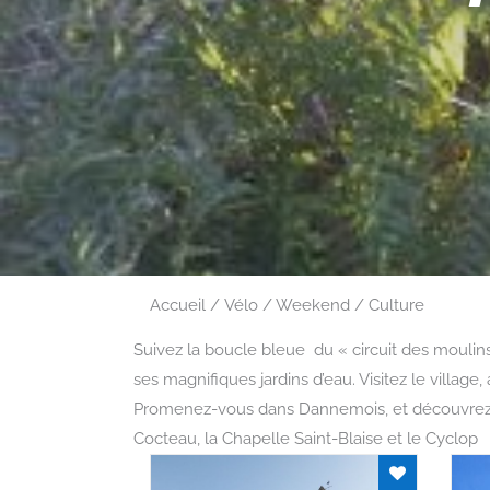
Accueil
Vélo / Weekend / Culture
Suivez la boucle bleue du « circuit des moulins
ses magnifiques jardins d’eau. Visitez le village
Promenez-vous dans Dannemois, et découvrez son 
Cocteau, la Chapelle Saint-Blaise et le Cyclop