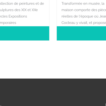
llection de peintures et de
Transformée en musée, la
ulptures des XIX et XXe
maison comporte des pièc
ècles Expositions
réelles de l'époque où Jea
emporaires
Cocteau y vivait, et propos
aux visiteurs une plongée
dans l'univers mythologiqu
et baroque du poète.
Ouverture sur réservation
pour groupes de 5
personnes et plus