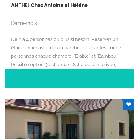
ANTHEL Chez Antoine et Hélène
Dannemois
De 2 à 4 personnes ou plus si besoin. Réservez un
étage entier avec deux chambres élégantes pour 2
personnes chaque chambre, "Érable" et "Bambou".
Possible option 3e chambre. Salle de bain privée,
espace détente-café, et piscine 5x12m dans un parc
arboré.