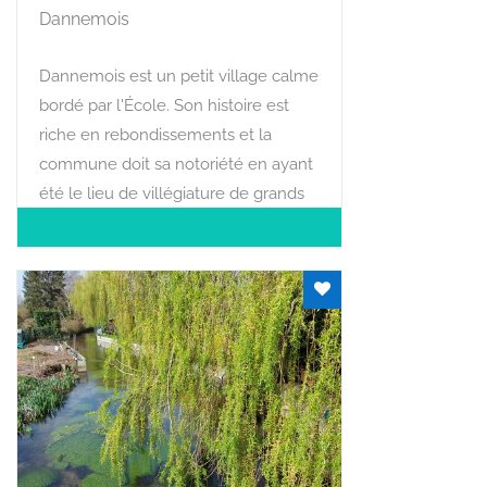
Dannemois
Dannemois est un petit village calme
bordé par l'École. Son histoire est
riche en rebondissements et la
commune doit sa notoriété en ayant
été le lieu de villégiature de grands
noms du XXème siècle : Claude
François, Jean Tinguely, Niki de Saint
Phalle.