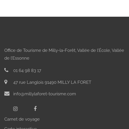
Office de Tourisme de Milly-la-Forêt, Vallée de l’École, Vallée
de l’Essonne
01 64 98 83 17
47 rue Langlois 91490 MILLY LA FORET
info@millylaforet-tourisme.com
Carnet de voyage