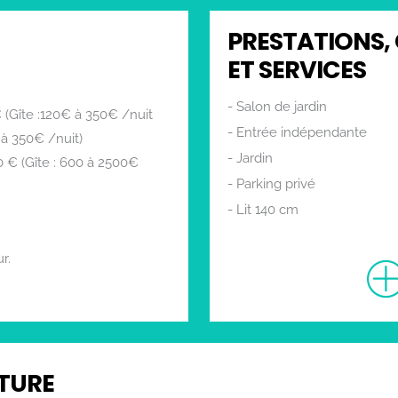
PRESTATIONS,
ET SERVICES
Salon de jardin
€ (Gîte :120€ à 350€ /nuit
Entrée indépendante
à 350€ /nuit)
Jardin
0 € (Gîte : 600 à 2500€
Parking privé
Lit 140 cm
Coin cuisine
r.
Draps compris
Lave vaisselle
Réfrigérateur
Canapé
Micro-ondes
TURE
Lit 90 cm