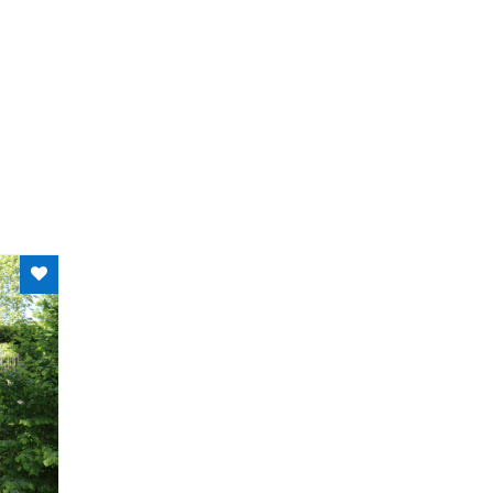
Plaque à induction
Machine à café
Linge compris