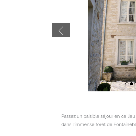
Affi
Af
le
le
Passez un paisible séjour en ce lieu
slid
sl
dans l'immense forêt de Fontainebl