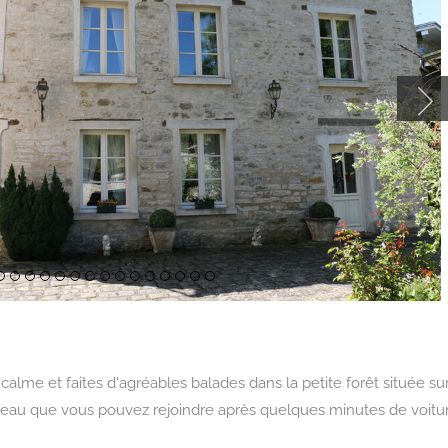
cher
ficher
Afficher
Afficher
Afficher
Afficher
Afficher
Afficher
Afficher
Afficher
Afficher
Afficher
Afficher
Afficher
Afficher
Afficher
Afficher
le
le
le
le
le
le
le
le
le
le
le
le
le
le
le
 calme et faites d'agréables balades dans la petite forêt située sur
e
ide
slide
slide
slide
slide
slide
slide
slide
slide
slide
slide
slide
slide
slide
slide
slide
eau que vous pouvez rejoindre après quelques minutes de voitur