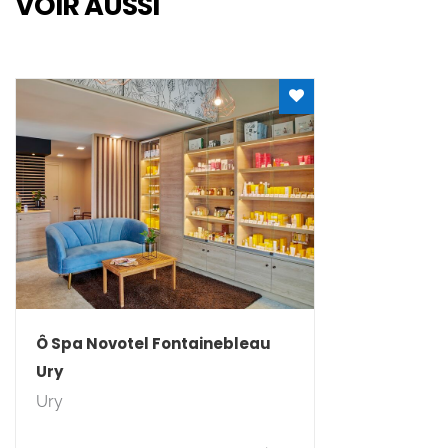
VOIR AUSSI
Tennis
Ping-pong
Climatisation
Lit bébé
Télévision
Cheminée / Poêle
Accès Internet privatif réseau
Matériel Bébé
Accessible en fauteuil roulant en autonomie
Ô Spa Novotel Fontainebleau
Ury
Ury