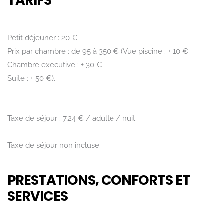
TARIFS
Petit déjeuner : 20 €
Prix par chambre : de 95 à 350 € (Vue piscine : + 10 €
Chambre executive : + 30 €
Suite : + 50 €).
Taxe de séjour : 7,24 € / adulte / nuit.
Taxe de séjour non incluse.
PRESTATIONS, CONFORTS ET
SERVICES