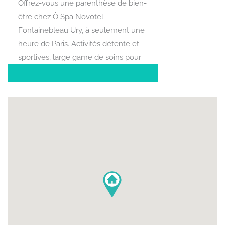
Offrez-vous une parenthèse de bien-
être chez Ô Spa Novotel
Fontainebleau Ury, à seulement une
heure de Paris. Activités détente et
sportives, large game de soins pour
se ressourcer dans cadre
d'exception.
SITUATION