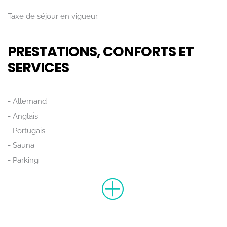
Taxe de séjour en vigueur.
Rechercher
PRESTATIONS, CONFORTS ET
SERVICES
Allemand
Anglais
Portugais
Sauna
Parking
Accès Internet privatif Wifi
Draps compris
Four
Lave linge privatif