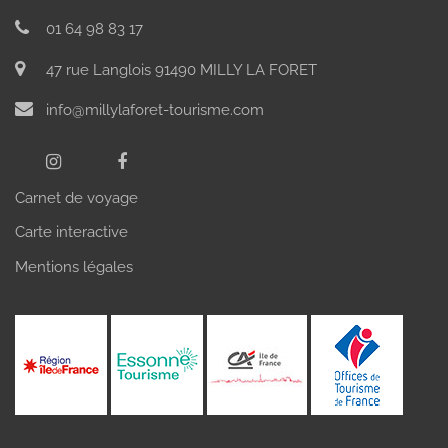
01 64 98 83 17
47 rue Langlois 91490 MILLY LA FORET
info@millylaforet-tourisme.com
Carnet de voyage
Carte interactive
Mentions légales