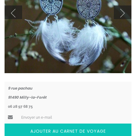
Coordonnées
9 rue pachau
91490
Milly-la-Forêt
06 28 97 68 75
Envoyer un e-mail
AJOUTER AU CARNET DE VOYAGE