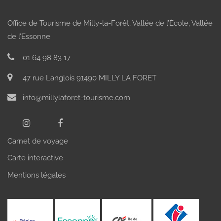
Office de Tourisme de Milly-la-Forêt, Vallée de l’École, Vallée
de l’Essonne
01 64 98 83 17
47 rue Langlois 91490 MILLY LA FORET
info@millylaforet-tourisme.com
Carnet de voyage
Carte interactive
Mentions légales