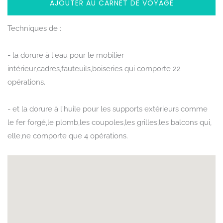
AJOUTER AU CARNET DE VOYAGE
Techniques de :
- la dorure à l'eau pour le mobilier
intérieur,cadres,fauteuils,boiseries qui comporte 22
opérations.
- et la dorure à l'huile pour les supports extérieurs comme
le fer forgé,le plomb,les coupoles,les grilles,les balcons qui,
elle,ne comporte que 4 opérations.
SITUATION
Rechercher