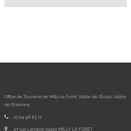
Office de Tourisme de Milly-la-Forêt, Vallée de l’École, Vallée
de l’Essonne
01 64 98 83 17
47 rue Langlois 91490 MILLY LA FORET