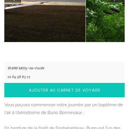
Coordonnées
91490
Milly-la-Forêt
01 64 98 83 17
AJOUTER AU CARNET DE VOYAGE
Vous pouvez commencer votre journée par un baptême de
l'air à l'Aérodrome de Buno Bonnevaux :
En bordure de la forêt de Fontainebleau, Buno est l’un des